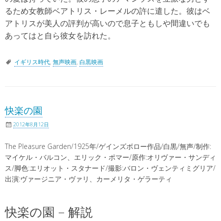
るため女教師ベアトリス・レーメルの許に遣した。彼はベ
アトリスが美人の評判が高いので息子ともしや間違いでも
あってはと自ら彼女を訪れた。
イギリス時代
,
無声映画
,
白黒映画
快楽の園
2012年8月12日
The Pleasure Garden/1925年/ゲインズボロー作品/白黒/無声/制作:
マイケル・バルコン、エリック・ポマー/原作:オリヴァー・サンディ
ス/脚色:エリオット・スタナード/撮影:バロン・ヴェンティミグリア/
出演:ヴァージニア・ヴァリ、カーメリタ・ゲラーティ
快楽の園 – 解説