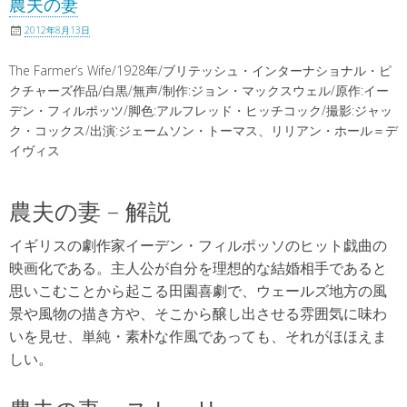
農夫の妻
2012年8月13日
The Farmer’s Wife/1928年/ブリテッシュ・インターナショナル・ピ
クチャーズ作品/白黒/無声/制作:ジョン・マックスウェル/原作:イー
デン・フィルポッツ/脚色:アルフレッド・ヒッチコック/撮影:ジャッ
ク・コックス/出演:ジェームソン・トーマス、リリアン・ホール＝デ
イヴィス
農夫の妻 – 解説
イギリスの劇作家イーデン・フィルポッソのヒット戯曲の
映画化である。主人公が自分を理想的な結婚相手であると
思いこむことから起こる田園喜劇で、ウェールズ地方の風
景や風物の描き方や、そこから醸し出させる雰囲気に味わ
いを見せ、単純・素朴な作風であっても、それがほほえま
しい。