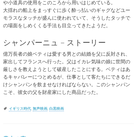
や小道具の使用をこのころから用いはじめている。
大揺れの船上をまっすぐに歩く酔っ払いのギャグなどユー
モラスなタッチが盛んに使われていて、そうしたタッチで
の場面をしめくくる手法も目立ってきたようだ。
シャンパーニュ – ストーリー
億万長者の娘ベティは愛する男との結婚を父に反対され、
家出してフランスへ行った。父はイカレ気味の娘に世間の
厳しさを教えようとして破産したことにする。ベティはあ
るキャバレーにつとめるが、仕事として客たちにできるだ
けシャンパンを飲ませなければならない。このシャンパン
こそ、彼女の父を財産家にした商品だった。
イギリス時代
,
無声映画
,
白黒映画