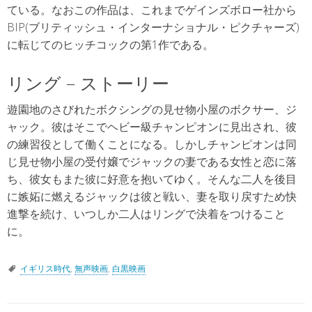
ている。なおこの作品は、これまでゲインズボロー社から
BIP(ブリティッシュ・インターナショナル・ピクチャーズ)
に転じてのヒッチコックの第1作である。
リング – ストーリー
遊園地のさびれたボクシングの見せ物小屋のボクサー、ジ
ャック。彼はそこでヘビー級チャンピオンに見出され、彼
の練習役として働くことになる。しかしチャンピオンは同
じ見せ物小屋の受付嬢でジャックの妻である女性と恋に落
ち、彼女もまた彼に好意を抱いてゆく。そんな二人を後目
に嫉妬に燃えるジャックは彼と戦い、妻を取り戻すため快
進撃を続け、いつしか二人はリングで決着をつけること
に。
イギリス時代
,
無声映画
,
白黒映画