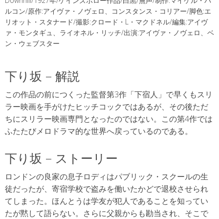
Downhill/1927年/ゲインズボロー作品/白黒/無声/制作:マイケル・バ
ルコン/原作:アイヴァ・ノヴェロ、コンスタンス・コリアー/脚色:エ
リオット・スタナード/撮影:クロード・L・マクドネル/編集:アイヴ
ァ・モンタギュ、ライオネル・リッチ/出演:アイヴァ・ノヴェロ、ベ
ン・ウェブスター
下り坂 – 解説
この作品の前につくった監督第3作「下宿人」で早くもスリ
ラー映画を手がけたヒッチコックではあるが、その後ただ
ちにスリラー映画専門となったのではない。この第4作では
ふたたびメロドラマ的な世界へ戻っているのである。
下り坂 – ストーリー
ロンドンの良家の息子ロディはパブリック・スクールの生
徒だったが、寄宿学校で盗みを働いたかどで退校させられ
てしまった。ほんとうは学友が犯人であることを知ってい
たが黙して語らない。さらに父親からも勘当され、そこで