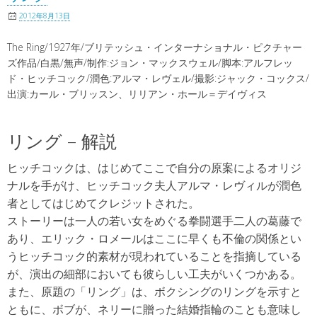
2012年8月13日
The Ring/1927年/ブリテッシュ・インターナショナル・ピクチャー
ズ作品/白黒/無声/制作:ジョン・マックスウェル/脚本:アルフレッ
ド・ヒッチコック/潤色:アルマ・レヴェル/撮影:ジャック・コックス/
出演:カール・ブリッスン、リリアン・ホール＝デイヴィス
リング – 解説
ヒッチコックは、はじめてここで自分の原案によるオリジ
ナルを手がけ、ヒッチコック夫人アルマ・レヴィルが潤色
者としてはじめてクレジットされた。
ストーリーは一人の若い女をめぐる拳闘選手二人の葛藤で
あり、エリック・ロメールはここに早くも不倫の関係とい
うヒッチコック的素材が現われていることを指摘している
が、演出の細部においても彼らしい工夫がいくつかある。
また、原題の「リング」は、ボクシングのリングを示すと
ともに、ボブが、ネリーに贈った結婚指輪のことも意味し