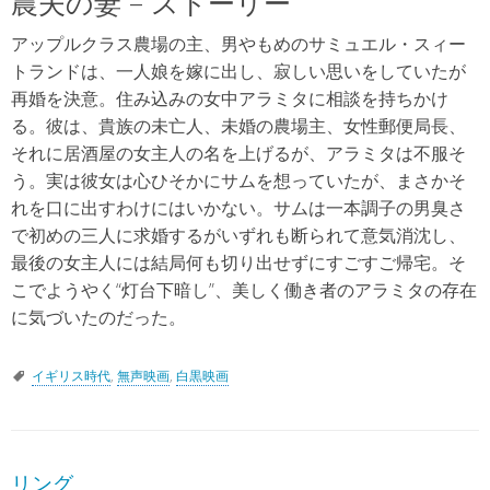
農夫の妻 – ストーリー
アップルクラス農場の主、男やもめのサミュエル・スィー
トランドは、一人娘を嫁に出し、寂しい思いをしていたが
再婚を決意。住み込みの女中アラミタに相談を持ちかけ
る。彼は、貴族の未亡人、未婚の農場主、女性郵便局長、
それに居酒屋の女主人の名を上げるが、アラミタは不服そ
う。実は彼女は心ひそかにサムを想っていたが、まさかそ
れを口に出すわけにはいかない。サムは一本調子の男臭さ
で初めの三人に求婚するがいずれも断られて意気消沈し、
最後の女主人には結局何も切り出せずにすごすご帰宅。そ
こでようやく“灯台下暗し”、美しく働き者のアラミタの存在
に気づいたのだった。
イギリス時代
,
無声映画
,
白黒映画
リング