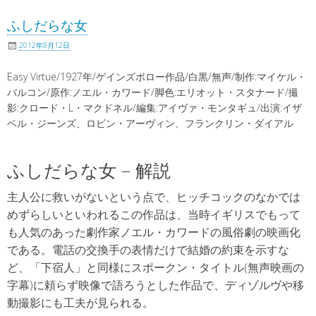
ふしだらな女
2012年8月12日
Easy Virtue/1927年/ゲインズボロー作品/白黒/無声/制作:マイケル・
バルコン/原作:ノエル・カワード/脚色:エリオット・スタナード/撮
影:クロード・L・マクドネル/編集:アイヴァ・モンタギュ/出演:イザ
ベル・ジーンズ、ロビン・アーヴィン、フランクリン・ダイアル
ふしだらな女 – 解説
主人公に救いがないという点で、ヒッチコックのなかでは
めずらしいといわれるこの作品は、当時イギリスでもって
も人気のあった劇作家ノエル・カワードの風俗劇の映画化
である。電話の交換手の表情だけで結婚の約束を示すな
ど、「下宿人」と同様にスポークン・タイトル(無声映画の
字幕)に頼らず映像で語ろうとした作品で、ディゾルヴや移
動撮影にも工夫が見られる。