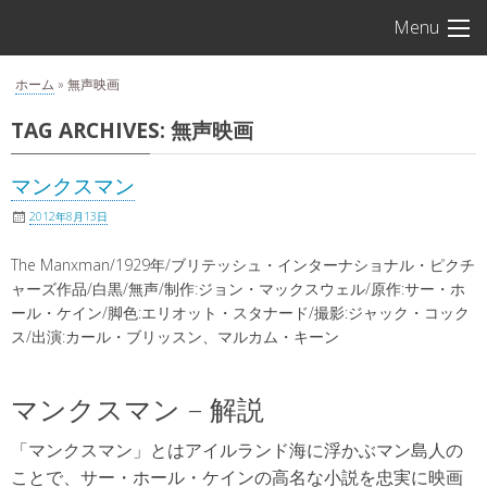
S
アルフレ
Menu
k
i
ホーム
»
無声映画
p
t
TAG ARCHIVES:
無声映画
o
c
マンクスマン
o
2012年8月13日
n
t
The Manxman/1929年/ブリテッシュ・インターナショナル・ピクチ
e
ャーズ作品/白黒/無声/制作:ジョン・マックスウェル/原作:サー・ホ
n
ール・ケイン/脚色:エリオット・スタナード/撮影:ジャック・コック
ス/出演:カール・ブリッスン、マルカム・キーン
t
マンクスマン – 解説
「マンクスマン」とはアイルランド海に浮かぶマン島人の
ことで、サー・ホール・ケインの高名な小説を忠実に映画