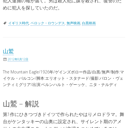
犯人逮捕の報が届く。男は殺人犯に妹を殺され、復讐のた
めに犯人を探していたのだ。
イギリス時代
,
ベロック・ロウンデス
,
無声映画
,
白黒映画
山鷲
2012年8月12日
The Mountain Eagle/1926年/ゲインズボロー作品/白黒/無声/制作:マ
イケル・バルコン/脚本:エリオット・スタナード/撮影:バロン・ヴェ
ンティミグリア/出演:ベルンハルト・ゲーッケ、ニタ・ナルディ
山鷲 – 解説
第1作にひきつづきドイツで作られたやはりメロドラマ。舞
台がケンタッキーの山奥に設定され、サイレント期のアメ