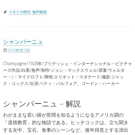
イギリス時代
,
無声映画
シャンパーニュ
2012年8月13日
Champagne/1928年/ブリテッシュ・インターナショナル・ピクチャ
ーズ作品/白黒/無声/制作:ジョン・マックスウェル/原案:ウォルタ
ー・c・マイクロフト/脚色:エリオット・スタナード/撮影:ジャッ
ク・コックス/出演:ベティ・バルフォア、ゴードン・ハーカー
シャンパーニュ – 解説
わがままな若い娘が世間を知るようになるアメリカ調の
「道徳教育」的な物語である。ヒッチコックは、立ち聞き
する女中、宝石、食事のシーンなど、後年得意とする演出