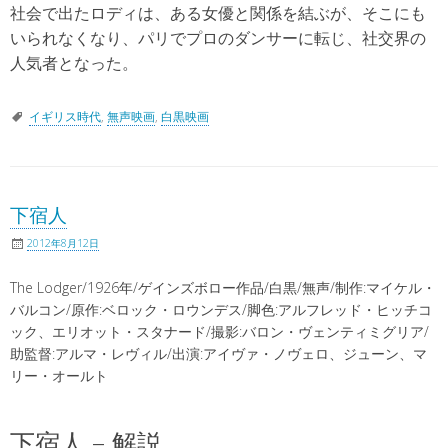
社会で出たロディは、ある女優と関係を結ぶが、そこにも
いられなくなり、パリでプロのダンサーに転じ、社交界の
人気者となった。
イギリス時代
,
無声映画
,
白黒映画
下宿人
2012年8月12日
The Lodger/1926年/ゲインズボロー作品/白黒/無声/制作:マイケル・
バルコン/原作:ベロック・ロウンデス/脚色:アルフレッド・ヒッチコ
ック、エリオット・スタナード/撮影:バロン・ヴェンティミグリア/
助監督:アルマ・レヴィル/出演:アイヴァ・ノヴェロ、ジューン、マ
リー・オールト
下宿人 – 解説