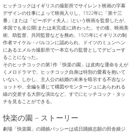
ヒッチコックはイギリスの撮影所でサイレント映画の字幕
デザインの仕事によって映画入りし、1922年に「第十三
番」(または「ピーボディ夫人」)という映画を監督したが、
本国でも未公開(または未完成)に終わった。その後、映画美
術、助監督、共同監督などを務め、1925年にイギリスの制
作者マイケル・バルコンに認められ、ドイツのミュンヘン
にあるエメルカ撮影所で一本立ちの監督としてデビューす
ることになった。
そのヒッチコックの第1作「快楽の園」は皮肉な運命をえが
くメロドラマで、ヒッチコック自身は特別の愛着を抱いて
いない。しかし、主人公の結婚の未来を暗示する不吉なシ
ョットや、全編を通じて構図やモンタージュにあらわれる
線の交差する大胆な演出など、すでにヒッチコック・タッ
チを見ることができる。
快楽の園 – ストーリー
劇場「快楽園」の踊娘パッシーは或日踊娘志願の田舎娘ジ