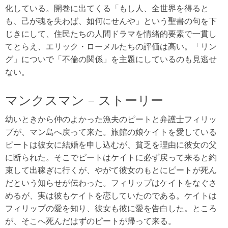
化している。開巻に出てくる「もし人、全世界を得ると
も、己が魂を失わば、如何にせんや」という聖書の句を下
じきにして、住民たちの人間ドラマを情緒的要素で一貫し
てとらえ、エリック・ローメルたちの評価は高い。「リン
グ」についで「不倫の関係」を主題にしているのも見逃せ
ない。
マンクスマン – ストーリー
幼いときから仲のよかった漁夫のピートと弁護士フィリッ
プが、マン島へ戻って来た。旅館の娘ケイトを愛している
ピートは彼女に結婚を申し込むが、貧乏を理由に彼女の父
に断られた。そこでピートはケイトに必ず戻って来ると約
束して出稼ぎに行くが、やがて彼女のもとにピートが死ん
だという知らせが伝わった。フィリップはケイトをなぐさ
めるが、実は彼もケイトを恋していたのである。ケイトは
フィリップの愛を知り、彼女も彼に愛を告白した。ところ
が、そこへ死んだはずのピートが帰って来る。