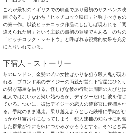
これが最初のイギリスでの映画であり最初のサスペンス映
画である。すなわち「ヒッチコック映画」と称すべきもの
の第一作。以後ヒッチコック作品にしばしば現われる「間
違えられた男」という主題の最初の登場でもある。のちの
「ヒッチコック・シャドウ」と呼ばれる視覚的効果を充分
にとりいれている。
下宿人 – ストーリー
冬のロンドン、金髪の若い女性ばかりを狙う殺人鬼が現わ
れる。ブロンド娘のデイジーの両親が営む下宿屋にひとり
の男が部屋を借りる。怪しげな彼の行動に周囲の人びとは
犯人ではないかと疑い始めるが、デイジーだけは彼を信じ
ている。ついに、彼はデイジーの恋人の警察官に逮捕され
る。手錠のまま逃走。乗り越えようとした鉄柵に手錠がひ
っかかり宙吊りになってしまう。犯人逮捕の知らせに興奮
した群衆が今にも彼につかみかかろうとする。そのとき真