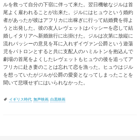
ルを救って自分の下宿に伴って来た。翌日機敏なジルは首
尾よく雇われることが出来た。ジルにはヒュウという婚約
者があったが彼はアフリカに出稼ぎに行って結婚費を得よ
うと出発した。彼の友人レヴェットはパッシーを恋して結
婚しイタリアへ新婚旅行に出掛けた。ジルは次第に放縦に
流れバッシーの意見を耳に入れずイヴァン公爵という遊蕩
児をパトロンとすると共に支配人のハミルトンを抱込んで
劇場の首尾をよくしたレヴェットもヒュウの後を追ってア
フリカに赴き妻のことは忘れて恋を漁った。ヒュウはジル
を想っていたがジルが公爵の愛妾となってしまったことを
聞いて悲嘆せずにはいられなかった。
イギリス時代
,
無声映画
,
白黒映画
P
o