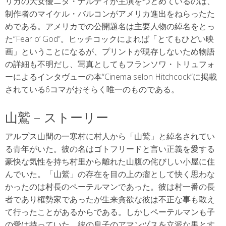
リカの大女優ニタ・ナルディが主演をつとめているのは、
制作者のマイケル・バルコンがアメリカ進出をねらったた
めである。アメリカでの公開題名は主要人物の綽名をとっ
た“Fear o’ God”。ヒッチコックによれば「とてもひどい映
画」ということになるが、プリントが現存しないため物語
の詳細も不明だし、写真としてもフランソワ・トリュフォ
ーによるインタヴューの本“Cinema selon Hitchcock”に掲載
されている6コマがおそらく唯一のものである。
山鷲 – ストーリー
アルプス山間の一寒村に村人から「山鷲」と綽名されてい
る青年がいた。彼の名はゴトフリードと言い正義を愛する
豪快な気性を持ち村里から離れた山腹の侘びしい小屋に住
んでいた。「山鷲」の存在を目の上の瘤として快く思わな
かったのは村長のペーテルマンであった。彼は村一番の長
者であり権勢家であったが生来貪欲な彼は不正な事も敢え
て行ったことがあるからである。しかしペーテルマンも子
の愛は持っていた。彼の息子のアマンヅスを立派な男とす