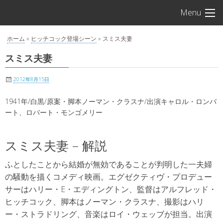
S
アルフレ
Menu
k
i
ホーム
»
ヒッチコック登場シーン
»
スミス夫妻
p
t
スミス夫妻
o
c
2012年8月15日
o
1941年/白黒/原案・脚本ノーマン・クラスナ/出演キャロル・ロンバ
n
ート、ロバート・モンゴメリー
t
e
スミス夫妻 – 解説
n
t
ふとしたことから結婚が無効であることが判明した一夫婦
の騒動を描くコメディ映画。エグゼクティヴ・プロデュー
サーはハリー・E・エディングトン、監督はアルフレッド・
ヒッチコック、脚本はノーマン・クラスナ、撮影はハリ
ー・ストラドリング、音楽はロイ・ウェッブが担当。出演