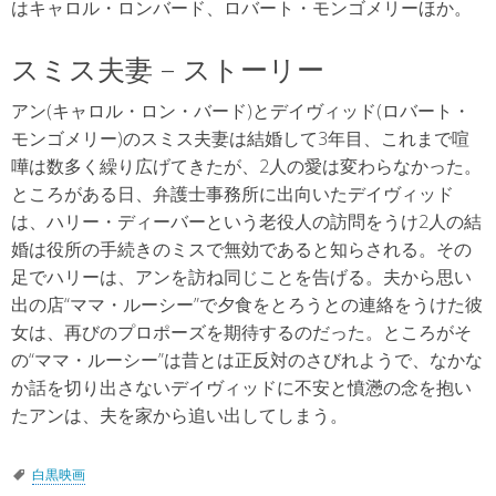
はキャロル・ロンバード、ロバート・モンゴメリーほか。
スミス夫妻 – ストーリー
アン(キャロル・ロン・バード)とデイヴィッド(ロバート・
モンゴメリー)のスミス夫妻は結婚して3年目、これまで喧
嘩は数多く繰り広げてきたが、2人の愛は変わらなかった。
ところがある日、弁護士事務所に出向いたデイヴィッド
は、ハリー・ディーバーという老役人の訪問をうけ2人の結
婚は役所の手続きのミスで無効であると知らされる。その
足でハリーは、アンを訪ね同じことを告げる。夫から思い
出の店“ママ・ルーシー”で夕食をとろうとの連絡をうけた彼
女は、再びのプロポーズを期待するのだった。ところがそ
の“ママ・ルーシー”は昔とは正反対のさびれようで、なかな
か話を切り出さないデイヴィッドに不安と憤懣の念を抱い
たアンは、夫を家から追い出してしまう。
白黒映画