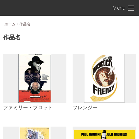
S
アルフレ
Menu
k
i
ホーム
»
作品名
p
t
作品名
o
c
o
n
t
e
n
t
ファミリー・プロット
フレンジー