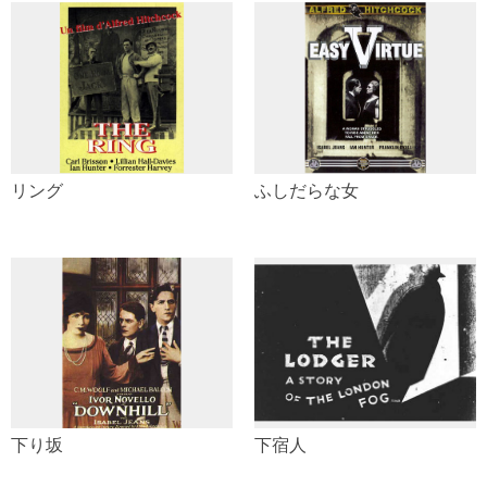
リング
ふしだらな女
下り坂
下宿人