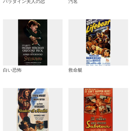
パラダイン夫人の恋
汚名
白い恐怖
救命艇