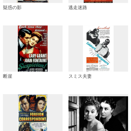
疑惑の影
逃走迷路
断崖
スミス夫妻