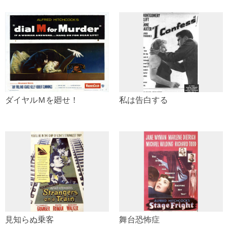
ダイヤルＭを廻せ！
私は告白する
見知らぬ乗客
舞台恐怖症