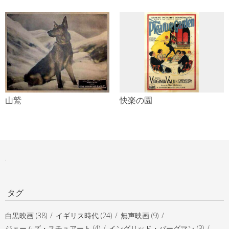
山鷲
快楽の園
P
o
.
s
t
N
タグ
a
v
白黒映画 (38)
イギリス時代 (24)
無声映画 (9)
ジェームズ・スチュアート (4)
イングリッド・バーグマン (3)