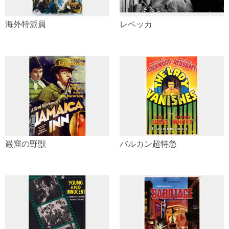
海外特派員
レベッカ
巌窟の野獣
バルカン超特急